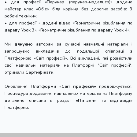
• для професії «Перукар (перукар-модельєр)» додано
майстер клас «Об’єм біля коріння без дорогих засобів: 3
робочі техніки»;
• для професії « додані відео «Геометричне різьблення по
дереву Урок 3», «Геометричне різьблення по дереву Урок 4».
Ми
дякуємо
авторам за сучасні навчальні матеріали і
запрошуємо викладачів до подальшої співпраці з
Платформою «Світ професій». Всі викладачі, які розмістили
свої навчальні матеріали на Платформі "Світ професій",
отримали
Сертифікати
.
Оновлення
Платформи «Світ професій»
продовжується.
Процедура додавання навчальних матеріалів на Платформу
детально описана в розділі
«Питання та відповіді»
Платформи.