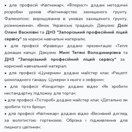
• для професій «Квітникар», «Флорист» додані методичні
розробки уроків «Квітникарство захищеного ґрунту.
Фаленопсис: вирощування в умовах захищеного ґрунту,
розмноження», «Вінок. Українські традиції». Дякуємо
Долі
Олені Василівні
та
ДНЗ "Запорізький професійний ліцей
сервісу"
за корисні навчальні матеріали;
• для професії «Кравець» додано презентацію «Теплі
домашні капці». Дякуємо
Жилі Тетяні Володимирівна
та
ДНЗ "Запорізький професійний ліцей сервісу"
за
корисний навчальний матеріал;
• для професії «Цукерник» додано майстер клас «Рецепт
шоколадного ганашу. Цукерки з нього з зефіром»;
• для професії «Кондитер» додано відео «Як зробити
нестандартну підложку для торта»;
• для професії «Тістороб» додано майстер клас «Детально як
зробити тісто бріош»;
• для професії «Квітникар» додано відео «Весняний догляд
за волотистою гортензією. Обрізка і підживлення для
пишного цвітіння»;