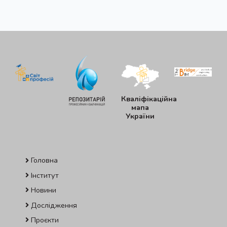
Кваліфікаційна
мапа
України
Головна
Інститут
Новини
Дослідження
Проєкти