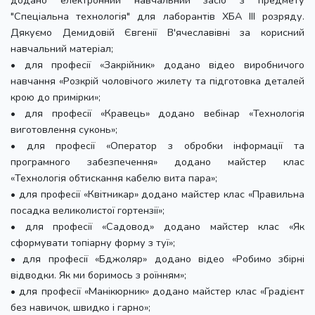
"Спеціальна технологія" для лаборантів ХБА ІІІ розряду.
Дякуємо Демидовій Євгенії В'ячеславівні за корисний
навчальний матеріал;
• для професії «Закрійник» додано відео виробничого
навчання «Розкрій чоловічого жилету та підготовка деталей
крою до примірки»;
• для професії «Кравець» додано вебінар «Технологія
виготовлення суконь»;
• для професії «Оператор з обробки інформації та
програмного забезпечення» додано майстер клас
«Технологія обтискання кабелю вита пара»;
• для професії «Квітникар» додано майстер клас «Правильна
посадка великолистої гортензії»;
• для професії «Садовод» додано майстер клас «Як
сформувати топіарну форму з туї»;
• для професії «Бджоляр» додано відео «Робимо збірні
відводки. Як ми боримось з роїнням»;
• для професії «Манікюрник» додано майстер клас «Градієнт
без навичок, швидко і гарно»;