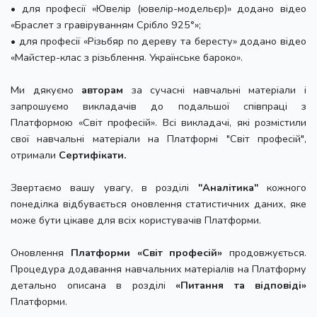
• для професії «Ювелір (ювелір-модельєр)» додано відео
«Браслет з гравіруванням Срібло 925°»;
• для професії «Різьбяр по дереву та бересту» додано відео
«Майстер-клас з різьблення. Українське бароко».
Ми дякуємо
авторам
за сучасні навчальні матеріали і
запрошуємо викладачів до подальшої співпраці з
Платформою «Світ професій». Всі викладачі, які розмістили
свої навчальні матеріали на Платформі "Світ професій",
отримали
Сертифікати.
Звертаємо вашу увагу, в розділі
"Аналітика"
кожного
понеділка відбувається оновлення статистичних даних, яке
може бути цікаве для всіх користувачів Платформи.
Оновлення
Платформи «Світ професій»
продовжується.
Процедура додавання навчальних матеріалів на Платформу
детально описана в розділі
«Питання та відповіді»
Платформи.