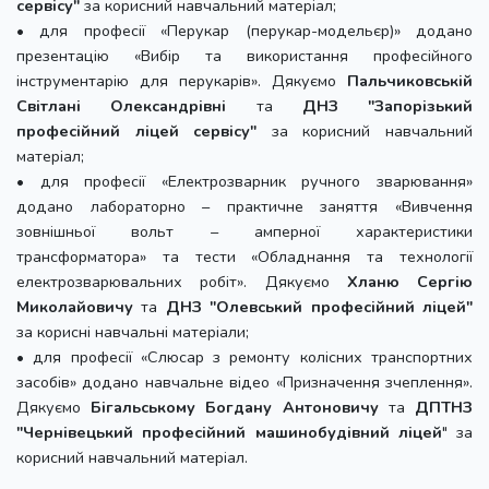
сервісу"
за корисний навчальний матеріал;
• для професії «Перукар (перукар-модельєр)» додано
презентацію «Вибір та використання професійного
інструментарію для перукарів». Дякуємо
Пальчиковській
Світлані Олександрівні
та
ДНЗ "Запорізький
професійний ліцей сервісу"
за корисний навчальний
матеріал;
• для професії «Електрозварник ручного зварювання»
додано лабораторно – практичне заняття «Вивчення
зовнішньої вольт – амперної характеристики
трансформатора» та тести «Обладнання та технології
електрозварювальних робіт». Дякуємо
Хланю Сергію
Миколайовичу
та
ДНЗ "Олевський професійний ліцей"
за корисні навчальні матеріали;
• для професії «Слюсар з ремонту колісних транспортних
засобів» додано навчальне відео «Призначення зчеплення».
Дякуємо
Бігальському Богдану Антоновичу
та
ДПТНЗ
"Чернівецький професійний машинобудівний ліцей
" за
корисний навчальний матеріал.