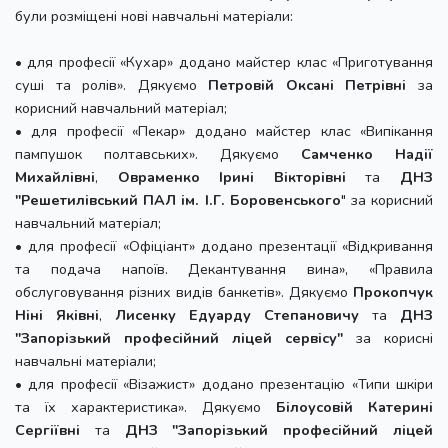
були розміщені нові навчальні матеріали:
• для професії «Кухар» додано майстер клас «Приготування
суші та ролів». Дякуємо
Петровій Оксані Петрівні
за
корисний навчальний матеріал;
• для професії «Пекар» додано майстер клас «Випікання
пампушок полтавських». Дякуємо
Самченко Надії
Михайлівні
,
Овраменко Ірині Вікторівні
та
ДНЗ
"Решетилівський ПАЛ ім. І.Г. Боровенського
" за корисний
навчальний матеріал;
• для професії «Офіціант» додано презентації «Відкривання
та подача напоїв. Декантування вина», «Правила
обслуговування різних видів банкетів». Дякуємо
Прокопчук
Ніні Яківні
,
Лисенку Едуарду Степановичу
та
ДНЗ
"Запорізький професійний ліцей сервісу"
за корисні
навчальні матеріали;
• для професії «Візажист» додано презентацію «Типи шкіри
та їх характеристика». Дякуємо
Білоусовій Катерині
Сергіївні
та
ДНЗ "Запорізький професійний ліцей