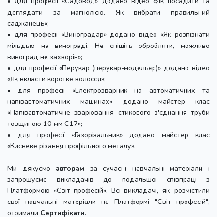
• для професії «Садовод» додано відео «Як посадити та
доглядати за магнолією. Як вибрати правильний
саджанець»;
• для професії «Виноградар» додано відео «Як розпізнати
мільдью на винограді. Не спішіть обробляти, можливо
виноград не захворів»;
• для професії «Перукар (перукар-модельєр)» додано відео
«Як вкласти коротке волосся»;
• для професії «Електрозварник на автоматичних та
напівавтоматичних машинах» додано майстер клас
«Напівавтоматичне зварювання стикового з'єднання труби
товщиною 10 мм С17»;
• для професії «Газорізальник» додано майстер клас
«Кисневе різання профільного металу».
Ми дякуємо
авторам
за сучасні навчальні матеріали і
запрошуємо викладачів до подальшої співпраці з
Платформою «Світ професій». Всі викладачі, які розмістили
свої навчальні матеріали на Платформі "Світ професій",
отримали
Сертифікати
.