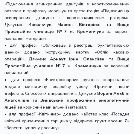
«Підключення асинхронних двигунів з короткозамкненим
ротором в трифазну мережу» та презентацію «Підключення
асинхронних двигунів з короткозамкненим ротором».
Дякуємо
Ковальчук Марині Вікторівні
та
Вище
Професійне училище №7 м. Кременчука
за корисні
навчальні матеріали;
• для професії «Обліковець з реєстрації бухгалтерських
даних» додано Інструкційну картку «Облік касових
операцій». Дякуємо
Арнаут Ірині Олексіївні
та
Вище
Професійне училище №7 м. Кременчука
за корисний
навчальний;
• для професії «Електрозварник ручного зварювання»
додано методичну розробку уроку «Причини появи
дефектів. Способи їх виправлення». Дякуємо
Вороні Альбіні
Анатоліївні
та
Зміївський професійний енергетичний
ліцей
за корисний навчальний матеріал;
• для професії «Квітникар» додано майстер клас «Посадка
квітучої хризантеми з горщика у відкритий ґрунт восени. Як
зберегти куплену рослину»;