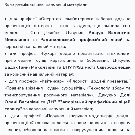
були розміщені нові навчальні матеріали:
• для професії «Оператор комп'ютерного набору» додано
презентацію «Інтернет -титан: людина, що змінила світ
молоді - Стів Джобс». Дякуємо
Кощук Валентині
Миколаївні
та
Радивилівський професійний ліцей
за
корисний навчальний матеріал;
• для професії «Кухар» додано презентацію «Технологія
приготування супів картопляних із бобовими». Дякуємо
Бадах Ганні Миколаївні
та
ВПУ №92 міста Сєвєродонецьк
за корисний навчальний матеріал;
• для професій «Квітникар», «Флорист» додані презентації
«Правила зрізання і сушки сухоцвітів», «Технологія збору та
транспортування рослинного матеріалу». Дякуємо
Долі
Олені Василівні
та
ДНЗ "Запорізький професійний ліцей
сервісу"
за корисний навчальний матеріал;
• для професії «Перукар (перукар-модельєр)» додані
презентації «Стрижка волосся та зони волосяного покриву
голови», «Виконання зачіски з накручуванням волосся на