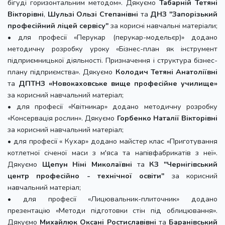
бігуді горизонтальним методом». Дякуємо
Табарній Тетяні
Вікторівні
,
Шульзі Ользі Степанівні
та
ДНЗ "Запорізький
професійний ліцей сервісу"
за корисні навчальні матеріали;
• для професії «Перукар (перукар-модельєр)» додано
методичну розробку уроку «Бізнес-план як інструмент
підприємницької діяльності. Призначення і структура бізнес-
плану підприємства». Дякуємо
Колодич Тетяні Анатоліївні
та
ДПТНЗ «Новокаховське вище професійне училище»
за корисний навчальний матеріал;
• для професії «Квітникар» додано методичну розробку
«Консервація рослин». Дякуємо
Горбенко Наталії Вікторівні
за корисний навчальний матеріал;
• для професії « Кухар» додано майстер клас «Приготування
котлетної січеної маси з м'яса та напівфабрикатів з неї».
Дякуємо
Щепун Ніні Миколаївні
та
КЗ "Чернігівський
центр професійно - технічної освіти"
за корисний
навчальний матеріал;
• для професії «Лицювальник-плиточник» додано
презентацію «Методи підготовки стін під облицювання».
Дякуємо
Михайлюк Оксані Ростиславівні
та
Баранівський