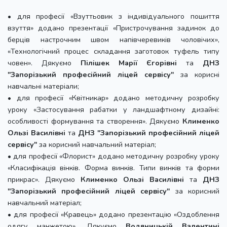
• для професії «Взуттьовик з індивідуального пошиття
взуття» додано презентації «Пристрочування задинок до
берців настрочним швом напівчеревиків чоловічих»,
«Технологічний процес складання заготовок туфель типу
човен». Дякуємо
Пілішек Марії Єгорівні
та
ДНЗ
"Запорізький професійний ліцей сервісу"
за корисні
навчальні матеріали;
• для професії «Квітникар» додано методичну розробку
уроку «Застосування рабатки у ландшафтному дизайні:
особливості формування та створення». Дякуємо
Клименко
Ользі Василівні
та
ДНЗ "Запорізький професійний ліцей
сервісу"
за корисний навчальний матеріал;
• для професії «Флорист» додано методичну розробку уроку
«Класифікація вінків. Форма винків. Типи винків та форми
прикрас». Дякуємо
Клименко Ользі Василівні
та
ДНЗ
"Запорізький професійний ліцей сервісу"
за корисний
навчальний матеріал;
• для професії «Кравець» додано презентацію «Оздоблення
одягу манжетою». Дякуємо
Водяницькій Валентині