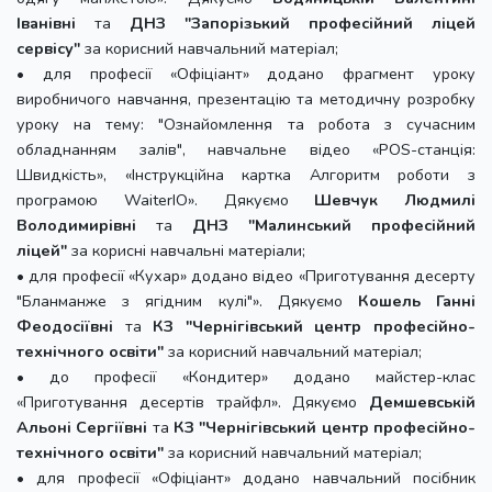
Іванівні
та
ДНЗ "Запорізький професійний ліцей
сервісу"
за корисний навчальний матеріал;
• для професії «Офіціант» додано фрагмент уроку
виробничого навчання, презентацію та методичну розробку
уроку на тему: "Ознайомлення та робота з сучасним
обладнанням залів", навчальне відео «POS-станція:
Швидкість», «Інструкційна картка Алгоритм роботи з
програмою WaiterIO». Дякуємо
Шевчук Людмилі
Володимирівні
та
ДНЗ "Малинський професійний
ліцей"
за корисні навчальні матеріали;
• для професії «Кухар» додано відео «Приготування десерту
"Бланманже з ягідним кулі"». Дякуємо
Кошель Ганні
Феодосіївні
та
КЗ "Чернігівський центр професійно-
технічного освіти"
за корисний навчальний матеріал;
• до професії «Кондитер» додано майстер-клас
«Приготування десертів трайфл». Дякуємо
Демшевській
Альоні Сергіївні
та
КЗ "Чернігівський центр професійно-
технічного освіти"
за корисний навчальний матеріал;
• для професії «Офіціант» додано навчальний посібник