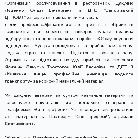
«Організація обслуговування в ресторанах». Дякуємо
Луценко Ользі Вікторівні
та
ДНЗ "Запорізький
ЦПТОВТ"
за корисний навчальний матеріал;
• для професії «Офіціант» додано презентації «Приймати
замовлення від споживачів, використовувати правила
підбору страв та вино-горілчаних виробів», «Обслуговування
відвідувачів. Зустріч відвідувачів та прийом замовлення.
Подача страв та напоїв», «Підготовка торгового залу.
Отримання та підготовка посуду, приборів та столового
білизни». Дякуємо
Тростогон Юлії Василівні
та
ДПТНЗ
«Київське вище професійне училище водного
транспорту»
за корисний навчальний матеріал.
Ми дякуємо
авторам
за сучасні навчальні матеріали та
запрошуємо викладачів до подальшої співпраці з
Платформою «Світ професій». Усі викладачі, які розмістили
свої матеріали на Платформі "Світ професій", отримали
Сертифікати
.
Обновлення
Платформи «Світ професій»
продовжується.