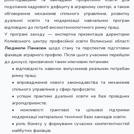
подолання кадрового дефіциту в аграрному секторі, а також
обговорення механізмів спільного управління, розвитку
дуальної освіти та модернізації навчальних програм
відповідно до потреб високотехнологічного ринку праці.
У програмі заходу — експертна презентація директорки
Колківського центру професійної освіти Волинської області
Людмили Панасюк
щодо стану та перспектив підготовки
фахівців аграрного профілю. Після цього учасники перейшли
до дискусії, присвяченої таким ключовим питанням:
• відповідність навичок випускників реальним потребам
ринку праці;
• впровадження нового законодавства та механізмів
спільного управління у сфері профосвіти;
• успішні практики дуальної освіти на базі провідних
агропідприємств;
• можливості грантової та цільової підтримки
модернізації матеріально технічної бази закладів освіти;
• роль бізнесу у формуванні сучасних компетентностей
майбутніх фахівців.