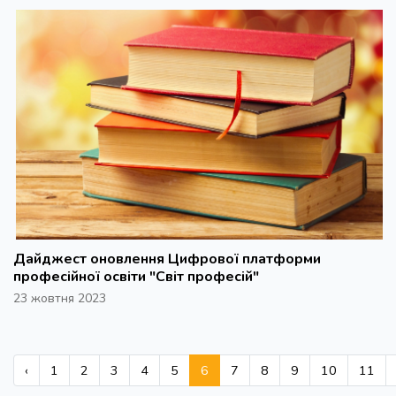
Дайджест оновлення Цифрової платформи
професійної освіти "Світ професій"
23 жовтня 2023
‹
1
2
3
4
5
6
7
8
9
10
11