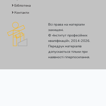
Бібліотека
Контакти
Всі права на матеріали
захищені.
© «Iнститут професiйних
квалiфiкацiй», 2014-2026.
Передрук матеріалів
допускається тільки при
наявності гіперпосилання.