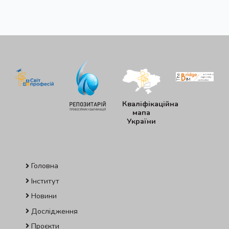
Кваліфікаційна
мапа
України
Головна
Інститут
Новини
Дослідження
Проєкти