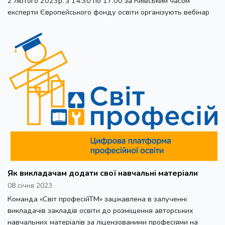
2 лютого 2023р. з 14:30 по 17.00 за Київським часом
експерти Європейського фонду освіти організують вебінар
Як викладачам додати свої навчальні матеріали
08 січня 2023
Команда «Світ професійТМ» зацікавлена в залученні
викладачів закладів освіти до розміщення авторських
навчальних матеріалів за ліцензованими професіями на